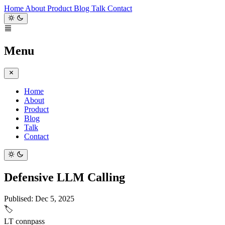
Home
About
Product
Blog
Talk
Contact
Menu
Home
About
Product
Blog
Talk
Contact
Defensive LLM Calling
Publised:
Dec 5, 2025
🏷️
LT
connpass