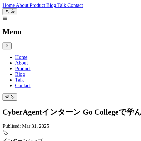
Home
About
Product
Blog
Talk
Contact
Menu
Home
About
Product
Blog
Talk
Contact
CyberAgentインターン Go Collegeで
Publised:
Mar 31, 2025
🏷️
インターンシップ