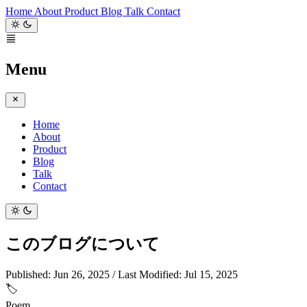
Home
About
Product
Blog
Talk
Contact
Menu
Home
About
Product
Blog
Talk
Contact
このブログについて
Published:
Jun 26, 2025
/
Last Modified:
Jul 15, 2025
🏷️
Poem